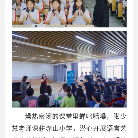
燥热密闭的课堂里蝉鸣聒噪，张少
慧老师深耕赤山小学，潜心开展语言艺