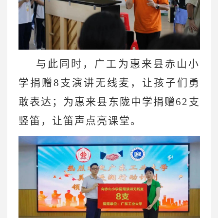
与此同时，广工为惠来县赤山小
学捐赠
8支演讲无线麦，让孩子们勇
敢表达；为惠来县东陇中学捐赠62支
竖笛，让笛声点亮课堂。