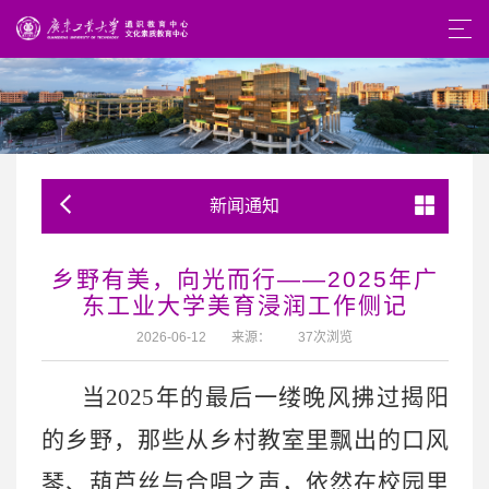
新闻通知
乡野有美，向光而行——2025年广
东工业大学美育浸润工作侧记
2026-06-12
来源：
37
次浏览
当
2025年的最后一缕晚风拂过揭阳
的乡野，那些从乡村教室里飘出的口风
琴、葫芦丝与合唱之声，依然在校园里