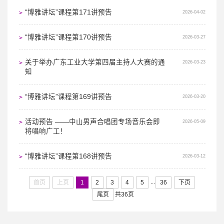
“博雅讲坛”课程第171讲预告
2026-04-02
“博雅讲坛”课程第170讲预告
2026-03-27
关于举办广东工业大学第四届主持人大赛的通
2026-03-23
知
“博雅讲坛”课程第169讲预告
2026-03-20
活动预告 ——中山男声合唱团专场音乐会即
2026-05-09
将唱响广工！
“博雅讲坛”课程第168讲预告
2026-03-12
...
首页
上页
1
2
3
4
5
36
下页
尾页
共36页