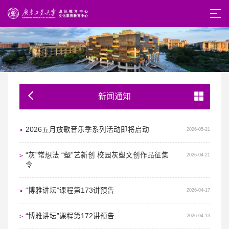
新闻通知
2026五月放歌音乐季系列活动即将启动
2026-05-21
“灰”常想法 “塑”艺新创 校园灰塑文创作品征集
2026-04-21
令
“博雅讲坛”课程第173讲预告
2026-04-17
“博雅讲坛”课程第172讲预告
2026-04-13