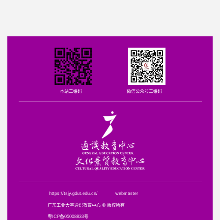
本站二维码
微信公众号二维码
https://tsjy.gdut.edu.cn/
webmaster
广东工业大学通识教育中心 © 版权所有
粤ICP备05008833号