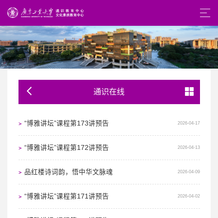
通识在线
“博雅讲坛”课程第173讲预告
2026-04-17
“博雅讲坛”课程第172讲预告
2026-04-13
品红楼诗词韵，悟中华文脉魂
2026-04-09
“博雅讲坛”课程第171讲预告
2026-04-02