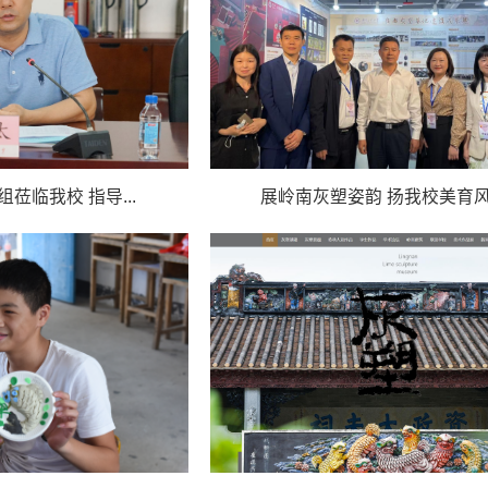
莅临我校 指导...
展岭南灰塑姿韵 扬我校美育