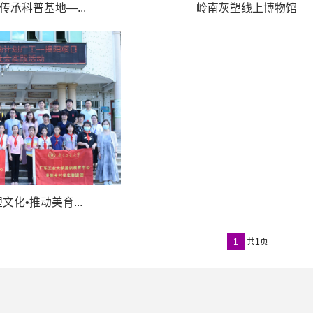
承科普基地—...
岭南灰塑线上博物馆
化•推动美育...
1
共1页