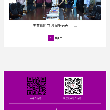
美育逢时节 浸润细无声 ----...
1
共1页
本站二维码
微信公众号二维码